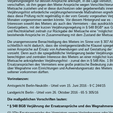
Verjährungsbeginn für dessen Ansprüche anknüpft, in die Lage versetzt, 
verschaffen, ob ihm gegen den Mieter Ansprüche wegen Verschlechteru
Mietsache zustehen und er diese durchsetzen oder gegebenenfalls inne
Verjährungsfrist erforderliche verjährungshemmende Maßnahmen ergreifen w
dass diese Prüfung nicht regelmäßig in der vom Gesetz vorgesehen Verj
Monaten vorgenommen werden könnte. Vor diesem Hintergrund war es - 
Interessen sowohl des Mieters als auch des Vermieters - das ausdrücklic
Gesetzgebers, mit der kurzen Verjährungsregelung in § 548 BGB* aus G
und Rechtsklarheit zeitnah zur Rückgabe der Mietsache eine "möglichst
bestehende Ansprüche im Zusammenhang mit dem Zustand der Mietsach
Die unangemessene Benachteiligung des Mieters im Sinne von § 307 Abs
schließlich nicht dadurch, dass die streitgegenständliche Klausel spiege
seiner Ansprüche auf Ersatz von Aufwendungen und auf Gestattung der
vorsieht. Denn auch die spiegelbildliche Verlängerung beider Verjährungs
berechtigten und zentralen Interesse des Mieters an einer möglichst ku
Mietsache anknüpfenden Verjährungsfrist - zumal den in § 548 Abs. 1 
Ersatzansprüchen des Vermieters eine große praktische Bedeutung zuko
über Wegnahme von Einrichtungen und Aufwendungsersatz des Mieters (
seltener vorkommen dürften.
Vorinstanzen:
Amtsgericht Berlin-Neukölln - Urteil vom 15. Juni 2016 - 9 C 244/15
Landgericht Berlin - Urteil vom 26. Oktober 2016 - 65 S 305/16
Die maßgeblichen Vorschriften lauten:
* § 548 BGB Verjährung der Ersatzansprüche und des Wegnahmere
(1) 1Die Ersatzansprüche des Vermieters wegen Veränderungen oder Ve