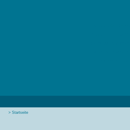
Rechtsanwältin Gabriel
Burgthanner Straße 66 
Tel: 09183 – 958 905 0
Fax: 09183 - 958 905 9
info@gabriele-ebert.de
> Startseite