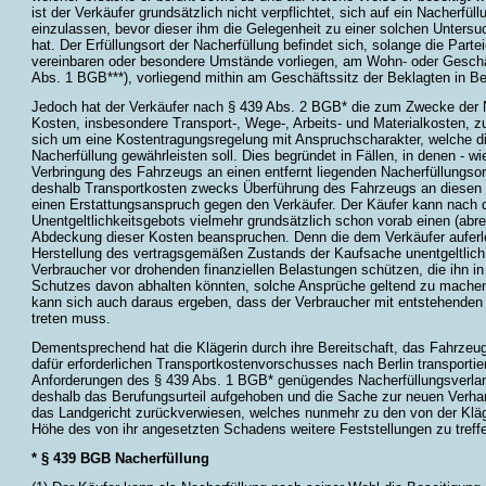
ist der Verkäufer grundsätzlich nicht verpflichtet, sich auf ein Nacherfü
einzulassen, bevor dieser ihm die Gelegenheit zu einer solchen Unter
hat. Der Erfüllungsort der Nacherfüllung befindet sich, solange die Part
vereinbaren oder besondere Umstände vorliegen, am Wohn- oder Geschä
Abs. 1 BGB***), vorliegend mithin am Geschäftssitz der Beklagten in Ber
Jedoch hat der Verkäufer nach § 439 Abs. 2 BGB* die zum Zwecke der N
Kosten, insbesondere Transport-, Wege-, Arbeits- und Materialkosten, zu
sich um eine Kostentragungsregelung mit Anspruchscharakter, welche die
Nacherfüllung gewährleisten soll. Dies begründet in Fällen, in denen - wie
Verbringung des Fahrzeugs an einen entfernt liegenden Nacherfüllungsor
deshalb Transportkosten zwecks Überführung des Fahrzeugs an diesen Or
einen Erstattungsanspruch gegen den Verkäufer. Der Käufer kann nac
Unentgeltlichkeitsgebots vielmehr grundsätzlich schon vorab einen (ab
Abdeckung dieser Kosten beanspruchen. Denn die dem Verkäufer auferleg
Herstellung des vertragsgemäßen Zustands der Kaufsache unentgeltlich 
Verbraucher vor drohenden finanziellen Belastungen schützen, die ihn 
Schutzes davon abhalten könnten, solche Ansprüche geltend zu machen
kann sich auch daraus ergeben, dass der Verbraucher mit entstehenden 
treten muss.
Dementsprechend hat die Klägerin durch ihre Bereitschaft, das Fahrzeug
dafür erforderlichen Transportkostenvorschusses nach Berlin transportie
Anforderungen des § 439 Abs. 1 BGB* genügendes Nacherfüllungsverlan
deshalb das Berufungsurteil aufgehoben und die Sache zur neuen Verh
das Landgericht zurückverwiesen, welches nunmehr zu den von der Kläg
Höhe des von ihr angesetzten Schadens weitere Feststellungen zu treff
* § 439 BGB Nacherfüllung