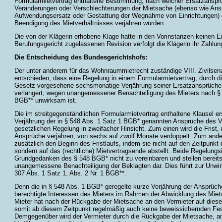
Formularmietvertrag enthaltene Bestimmung, nach welcher Ersatzanspr
Veränderungen oder Verschlechterungen der Mietsache (ebenso wie Ans
Aufwendungsersatz oder Gestattung der Wegnahme von Einrichtungen) e
Beendigung des Mietverhältnisses verjähren würden.
Die von der Klägerin erhobene Klage hatte in den Vorinstanzen keinen Er
Berufungsgericht zugelassenen Revision verfolgt die Klägerin ihr Zahlun
Die Entscheidung des Bundesgerichtshofs:
Der unter anderem für das Wohnraummietrecht zuständige VIII. Zivilsen
entschieden, dass eine Regelung in einem Formularmietvertrag, durch d
Gesetz vorgesehene sechsmonatige Verjährung seiner Ersatzansprüch
verlängert, wegen unangemessener Benachteiligung des Mieters nach § 3
BGB** unwirksam ist.
Die im streitgegenständlichen Formularmietvertrag enthaltene Klausel ers
Verjährung der in § 548 Abs. 1 Satz 1 BGB* genannten Ansprüche des V
gesetzlichen Regelung in zweifacher Hinsicht. Zum einen wird die Frist,
Ansprüche verjähren, von sechs auf zwölf Monate verdoppelt. Zum ander
zusätzlich den Beginn des Fristlaufs, indem sie nicht auf den Zeitpunkt
sondern auf das (rechtliche) Mietvertragsende abstellt. Beide Regelungs
Grundgedanken des § 548 BGB* nicht zu vereinbaren und stellen bereit
unangemessene Benachteiligung der Beklagten dar. Dies führt zur Unwi
307 Abs. 1 Satz 1, Abs. 2 Nr. 1 BGB**.
Denn die in § 548 Abs. 1 BGB* geregelte kurze Verjährung der Ansprüch
berechtigte Interessen des Mieters im Rahmen der Abwicklung des Mietv
Mieter hat nach der Rückgabe der Mietsache an den Vermieter auf diese
somit ab diesem Zeitpunkt regelmäßig auch keine beweissichernden Fest
Demgegenüber wird der Vermieter durch die Rückgabe der Mietsache, a