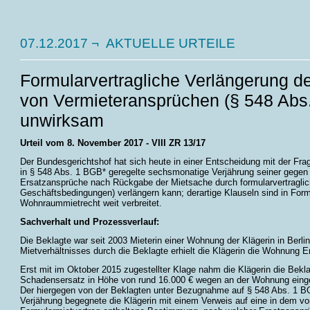
07.12.2017
¬ AKTUELLE URTEILE
Formularvertragliche Verlängerung d
von Vermieteransprüchen (§ 548 Abs.
unwirksam
Urteil vom 8. November 2017 - VIII ZR 13/17
Der Bundesgerichtshof hat sich heute in einer Entscheidung mit der Frag
in § 548 Abs. 1 BGB* geregelte sechsmonatige Verjährung seiner gegen 
Ersatzansprüche nach Rückgabe der Mietsache durch formularvertragli
Geschäftsbedingungen) verlängern kann; derartige Klauseln sind in Form
Wohnraummietrecht weit verbreitet.
Sachverhalt und Prozessverlauf:
Die Beklagte war seit 2003 Mieterin einer Wohnung der Klägerin in Berl
Mietverhältnisses durch die Beklagte erhielt die Klägerin die Wohnung
Erst mit im Oktober 2015 zugestellter Klage nahm die Klägerin die Bekl
Schadensersatz in Höhe von rund 16.000 € wegen an der Wohnung einge
Der hiergegen von der Beklagten unter Bezugnahme auf § 548 Abs. 1 B
Verjährung begegnete die Klägerin mit einem Verweis auf eine in dem vo