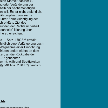
sich Klarheit darüber zu
ng oder Veränderung der
rhalb der sechsmonatigen
ill. Es ist nicht ersichtlich,
ährungsfrist von sechs
unter Berücksichtigung der
h erklärte Ziel des
ründen der Rechtssicherheit
 schnelle" Klärung über
e zu erreichen.
. 1 Satz 1 BGB** entfällt
lbildlich eine Verlängerung auch
 Wegnahme einer Einrichtung
fristen ändert nichts an dem
rzen, an die Rückgabe der
BGB* genannten
mmt, während Streitigkeiten
§ 548 Abs. 2 BGB*) deutlich
chts
rschlechterungen der