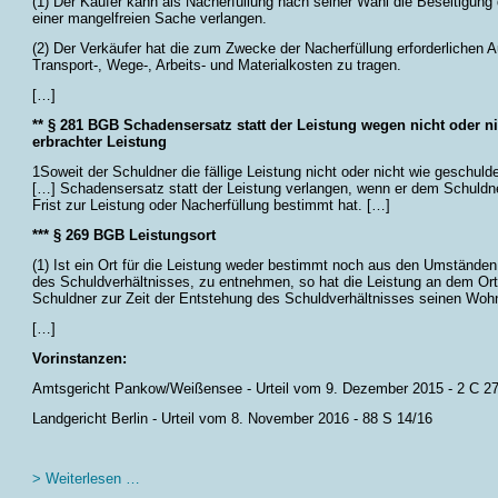
(1) Der Käufer kann als Nacherfüllung nach seiner Wahl die Beseitigung
einer mangelfreien Sache verlangen.
(2) Der Verkäufer hat die zum Zwecke der Nacherfüllung erforderlichen
Transport-, Wege-, Arbeits- und Materialkosten zu tragen.
[…]
** § 281 BGB Schadensersatz statt der Leistung wegen nicht oder n
erbrachter Leistung
1Soweit der Schuldner die fällige Leistung nicht oder nicht wie geschulde
[…] Schadensersatz statt der Leistung verlangen, wenn er dem Schuldn
Frist zur Leistung oder Nacherfüllung bestimmt hat. […]
*** § 269 BGB Leistungsort
(1) Ist ein Ort für die Leistung weder bestimmt noch aus den Umständen
des Schuldverhältnisses, zu entnehmen, so hat die Leistung an dem Ort
Schuldner zur Zeit der Entstehung des Schuldverhältnisses seinen Wohn
[…]
Vorinstanzen:
Amtsgericht Pankow/Weißensee - Urteil vom 9. Dezember 2015 - 2 C 2
Landgericht Berlin - Urteil vom 8. November 2016 - 88 S 14/16
>
Weiterlesen …