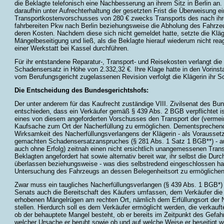
die Beklagte telefonisch eine Nachbesserung an ihrem Sitz in Berlin an. 
daraufhin unter Aufrechterhaltung der gesetzten Frist die Überweisung e
Transportkostenvorschusses von 280 € zwecks Transports des nach ihr
fahrbereiten Pkw nach Berlin beziehungsweise die Abholung des Fahrze
deren Kosten. Nachdem diese sich nicht gemeldet hatte, setzte die Kläge
Mängelbeseitigung und ließ, als die Beklagte hierauf wiederum nicht rea
einer Werkstatt bei Kassel durchführen.
Für ihr entstandene Reparatur-, Transport- und Reisekosten verlangt die
Schadensersatz in Höhe von 2.332,32 €. Ihre Klage hatte in den Vorinsta
vom Berufungsgericht zugelassenen Revision verfolgt die Klägerin ihr 
Die Entscheidung des Bundesgerichtshofs:
Der unter anderem für das Kaufrecht zuständige VIII. Zivilsenat des Bu
entschieden, dass ein Verkäufer gemäß § 439 Abs. 2 BGB verpflichtet i
eines von diesem angeforderten Vorschusses den Transport der (vermei
Kaufsache zum Ort der Nacherfüllung zu ermöglichen. Dementsprechend 
Wirksamkeit des Nacherfüllungsverlangens der Klägerin - als Voraussetz
gemachten Schadensersatzanspruches (§ 281 Abs. 1 Satz 1 BGB**) - a
auch ohne Erfolg) zeitnah einen nicht ersichtlich unangemessenen Tran
Beklagten angefordert hat sowie alternativ bereit war, ihr selbst die Du
überlassen beziehungsweise - was dies selbstredend eingeschlossen hat
Untersuchung des Fahrzeugs an dessen Belegenheitsort zu ermöglichen
Zwar muss ein taugliches Nacherfüllungsverlangen (§ 439 Abs. 1 BGB*
Senats auch die Bereitschaft des Käufers umfassen, dem Verkäufer die
erhobenen Mängelrügen am rechten Ort, nämlich dem Erfüllungsort der N
stellen. Hierdurch soll es dem Verkäufer ermöglicht werden, die verkauf
ob der behauptete Mangel besteht, ob er bereits im Zeitpunkt des Gefah
welcher Ursache er beruht sowie ob und auf welche Weise er beseitigt