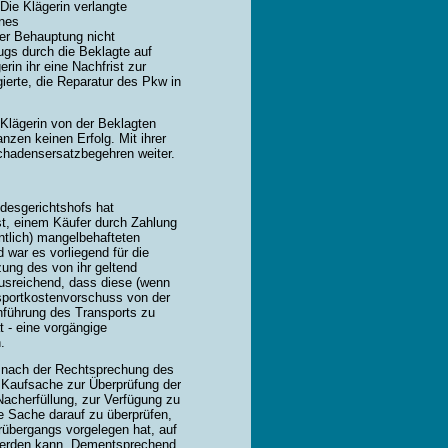
Die Klägerin verlangte
ines
er Behauptung nicht
ugs durch die Beklagte auf
rin ihr eine Nachfrist zur
gierte, die Reparatur des Pkw in
 Klägerin von der Beklagten
nzen keinen Erfolg. Mit ihrer
Schadensersatzbegehren weiter.
ndesgerichtshofs hat
st, einem Käufer durch Zahlung
ntlich) mangelbehafteten
war es vorliegend für die
ung des von ihr geltend
usreichend, dass diese (wenn
sportkostenvorschuss von der
rchführung des Transports zu
 - eine vorgängige
.
) nach der Rechtsprechung des
 Kaufsache zur Überprüfung der
acherfüllung, zur Verfügung zu
te Sache darauf zu überprüfen,
rübergangs vorgelegen hat, auf
 werden kann. Dementsprechend