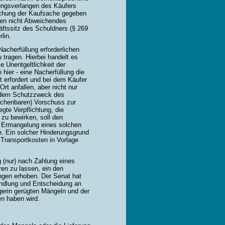
llungsverlangen des Käufers
suchung der Kaufsache gegeben
eien nicht Abweichendes
ftssitz des Schuldners (§ 269
lin.
acherfüllung erforderlichen
 tragen. Hierbei handelt es
 Unentgeltlichkeit der
 hier - eine Nacherfüllung die
t erfordert und bei dem Käufer
t anfallen, aber nicht nur
h dem Schutzzweck des
rechenbaren) Vorschuss zur
te Verpflichtung, die
zu bewirken, soll den
in Ermangelung eines solchen
. Ein solcher Hinderungsgrund
Transportkosten in Vorlage
 (nur) nach Zahlung eines
ren zu lassen, ein den
gen erhoben. Der Senat hat
andlung und Entscheidung an
erin gerügten Mängeln und der
en haben wird.