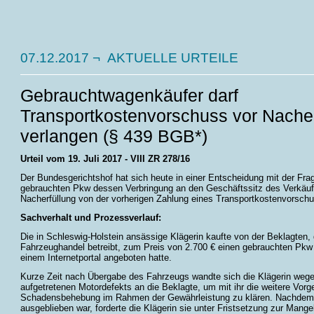
07.12.2017
¬ AKTUELLE URTEILE
Gebrauchtwagenkäufer darf
Transportkostenvorschuss vor Nacher
verlangen (§ 439 BGB*)
Urteil vom 19. Juli 2017 - VIII ZR 278/16
Der Bundesgerichtshof hat sich heute in einer Entscheidung mit der Frag
gebrauchten Pkw dessen Verbringung an den Geschäftssitz des Verkäu
Nacherfüllung von der vorherigen Zahlung eines Transportkostenvorsch
Sachverhalt und Prozessverlauf:
Die in Schleswig-Holstein ansässige Klägerin kaufte von der Beklagten, d
Fahrzeughandel betreibt, zum Preis von 2.700 € einen gebrauchten Pkw 
einem Internetportal angeboten hatte.
Kurze Zeit nach Übergabe des Fahrzeugs wandte sich die Klägerin wege
aufgetretenen Motordefekts an die Beklagte, um mit ihr die weitere Vor
Schadensbehebung im Rahmen der Gewährleistung zu klären. Nachdem 
ausgeblieben war, forderte die Klägerin sie unter Fristsetzung zur Mange