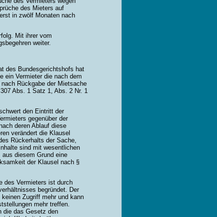
üche des Vermieters wegen
prüche des Mieters auf
rst in zwölf Monaten nach
folg. Mit ihrer vom
gsbegehren weiter.
at des Bundesgerichtshofs hat
ie ein Vermieter die nach dem
e nach Rückgabe der Mietsache
07 Abs. 1 Satz 1, Abs. 2 Nr. 1
chwert den Eintritt der
ermieters gegenüber der
 nach deren Ablauf diese
en verändert die Klausel
 des Rückerhalts der Sache,
inhalte sind mit wesentlichen
s aus diesem Grund eine
rksamkeit der Klausel nach §
e des Vermieters ist durch
erhältnisses begründet. Der
 keinen Zugriff mehr und kann
stellungen mehr treffen.
n die das Gesetz den